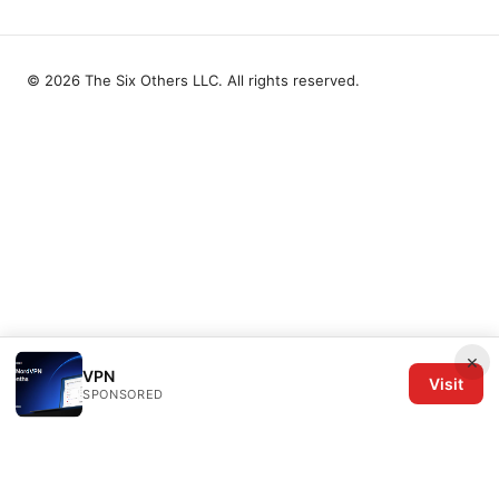
© 2026 The Six Others LLC. All rights reserved.
×
VPN
Visit
SPONSORED
The Six Others LLC
1700 NW Hoyt Street, Suite 220