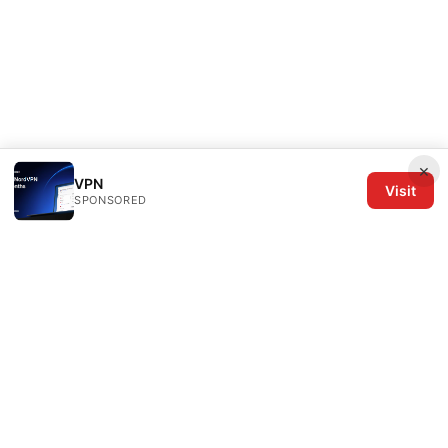
×
VPN
Visit
SPONSORED
The Six Others LLC
1700 NW Hoyt Street, Suite 220
Portland, OR, 97209
US
editorial@the6others.com
+1-503-555-0167
About
Privacy Policy
Terms of Use