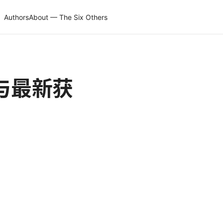
Authors
About — The Six Others
南与最新获