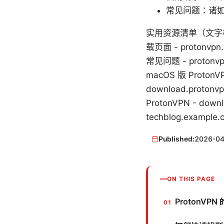
常见问题：诸
实用资源清单（文字格式，
载页面 - protonvpn.
常见问题 - protonvpn
macOS 版 ProtonVP
download.protonvp
ProtonVPN - dow
techblog.example.c
Published:
2026-04
ON THIS PAGE
ProtonV