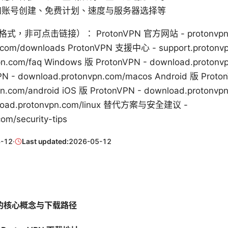
如账号创建、免费计划、速度与服务器选择等
非可点击链接）： ProtonVPN 官方网站 - protonvpn.co
com/downloads ProtonVPN 支援中心 - support.protonv
.com/faq Windows 版 ProtonVPN - download.protonv
N - download.protonvpn.com/macos Android 版 Proto
n.com/android iOS 版 ProtonVPN - download.protonvpn
nload.protonvpn.com/linux 替代方案与安全建议 -
om/security-tips
-12
·
Last updated:
2026-05-12
PN 的核心概念与下载路径