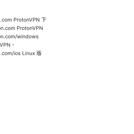
m ProtonVPN 下
pn.com ProtonVPN
pn.com/windows
nVPN -
.com/ios Linux 版