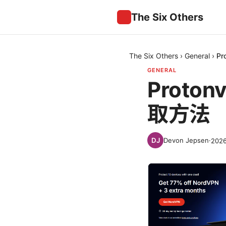
The Six Others
The Six Others
›
General
›
P
GENERAL
Prot
取方法
Devon Jepsen
·
202