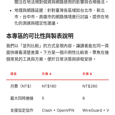
關注在地法規對個資與網路使用的影響與合規做法。
地理與網路延遲：針對臺灣各區域如台北市、新北
市、台中市、高雄市的網路情境進行討論，提供在地
化的測速與穩定性建議。
本專區的可比性與製表說明
我們以「並列比較」的方式呈現內容，讓讀者能在同一頁
面快速看清楚差異。下方是一個示例性比較表，聚焦在幾
個常見的工具與方案，便於日常決策與排程安排。
項目
方案 A
方案 B
月費（NT$）
NT$180
NT$260
最大同時連線
5
8
支援協定協作
Clash + OpenVPN
WireGuard + V2R