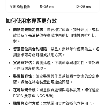
在地延遲範圍
15–35 ms
12–28 ms
如何使用本專區更有效
閱讀前先鎖定需求
：是要穩定連線、提升速度，或保
護隱私？先清楚你在臺灣境內的使用情境再進行比
對。
留意價位與合約期限
：某些方案以年付優惠為主，短
期需求可考慮月租或試用方案。
實測與評估
：實測延遲、下載速率與穩定性，並記錄
不同時間段的表現。
裝置相容性
：確定裝置與作業系統版本對應的設定步
驟，避免在特定裝置出現連線問題。
在地法規合規
：留意個資處理與隱私設定，確保遵循
PDPA 要求與 NCC 規範。
購買與支付方式
：本地常用支付管道包含信用卡、