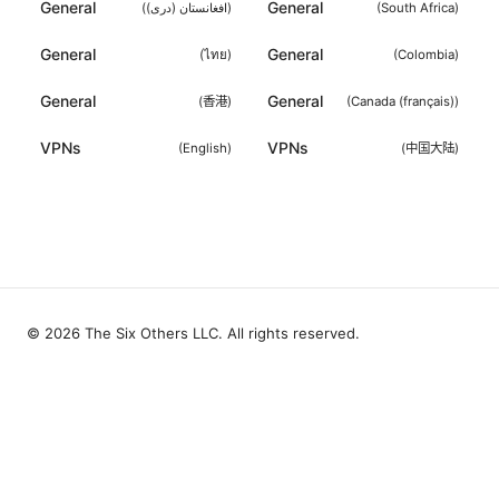
General
General
(
افغانستان (دری)
)
(
South Africa
)
General
General
(
ไทย
)
(
Colombia
)
General
General
(
香港
)
(
Canada (français)
)
VPNs
VPNs
(
English
)
(
中国大陆
)
© 2026 The Six Others LLC. All rights reserved.