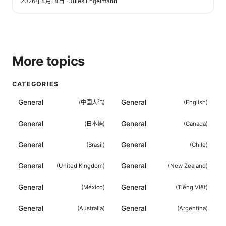
2026年4月14日
·
Jules Engelmann
More topics
CATEGORIES
General
General
(
中国大陆
)
(
English
)
General
General
(
日本語
)
(
Canada
)
General
General
(
Brasil
)
(
Chile
)
General
General
(
United Kingdom
)
(
New Zealand
)
General
General
(
México
)
(
Tiếng Việt
)
General
General
(
Australia
)
(
Argentina
)