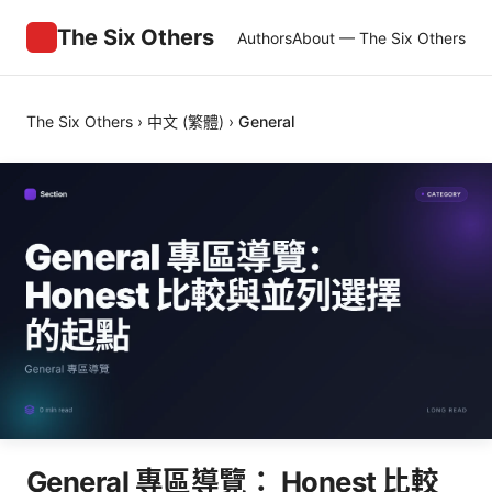
The Six Others
Authors
About — The Six Others
The Six Others
›
中文 (繁體)
›
General
General 專區導覽： Honest 比較