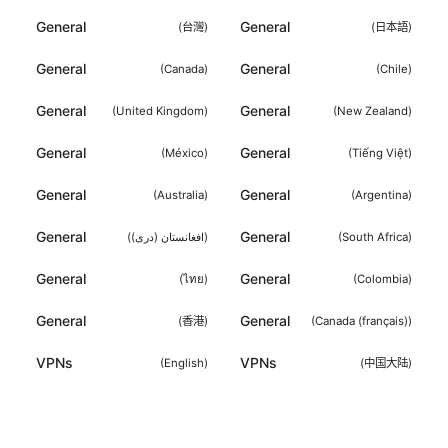
General
General
(
台灣
)
(
日本語
)
General
General
(
Canada
)
(
Chile
)
General
General
(
United Kingdom
)
(
New Zealand
)
General
General
(
México
)
(
Tiếng Việt
)
General
General
(
Australia
)
(
Argentina
)
General
General
(
افغانستان (دری)
)
(
South Africa
)
General
General
(
ไทย
)
(
Colombia
)
General
General
(
香港
)
(
Canada (français)
)
VPNs
VPNs
(
English
)
(
中国大陆
)