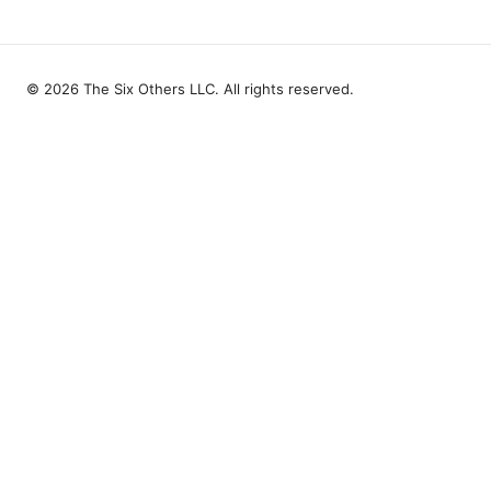
© 2026 The Six Others LLC. All rights reserved.
The Six Others LLC
1700 NW Hoyt Street, Suite 220
Portland, OR, 97209
US
editorial@the6others.com
+1-503-555-0167