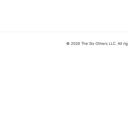
© 2026 The Six Others LLC. All ri
The Six Others LLC
1700 NW Hoyt Street, Suite 220
Portland, OR, 97209
US