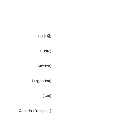
(
日本語
)
(
Chile
)
(
México
)
(
Argentina
)
(
ไทย
)
(
Canada (français)
)