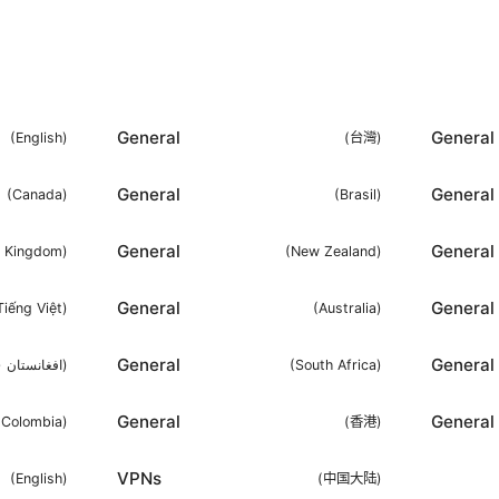
General
General
(
English
)
(
台灣
)
General
General
(
Canada
)
(
Brasil
)
General
General
d Kingdom
)
(
New Zealand
)
General
General
Tiếng Việt
)
(
Australia
)
General
General
افغانستان )
)
(
South Africa
)
General
General
(
Colombia
)
(
香港
)
VPNs
(
English
)
(
中国大陆
)