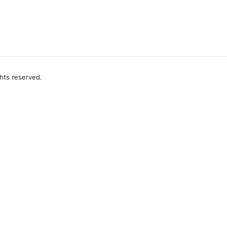
ghts reserved.
editorial@the6others.com
About
Priva
+1-503-555-0167