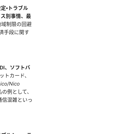
定・トラブル
イス別事情、最
順、地域制限の回避
済手段に関す
DDI、ソフトバ
ットカード、
ico/Nico
名の例として、
通信混雑といっ