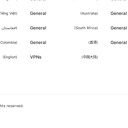
General
General
Tiếng Việt
)
(
Australia
)
General
General
افغانستان )
)
(
South Africa
)
General
General
(
Colombia
)
(
香港
)
VPNs
(
English
)
(
中国大陆
)
ghts reserved.