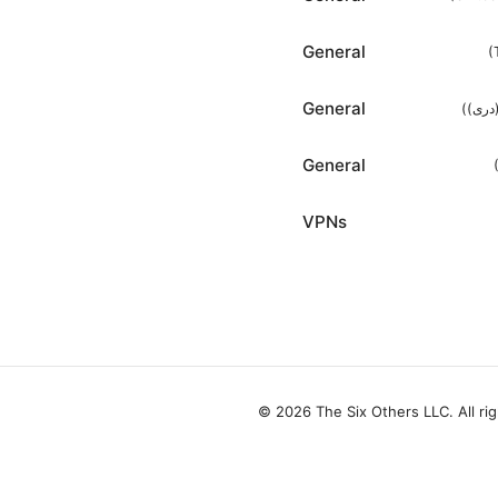
General
(
General
(
(دری
General
VPNs
© 2026 The Six Others LLC. All ri