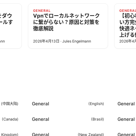
GENERAL
GENERA
nをダウ
Vpnでローカルネットワーク
【初心
ールす
に繋がらない？原因と対策を
い方完
徹底解説
快適ネ
上げる
ann
2026年4月13日
·
Jules Engelmann
2026年4
General
General
(
中国大陆
)
(
English
)
General
General
(
Canada
)
(
Brasil
)
General
General
d Kingdom
)
(
New Zealand
)