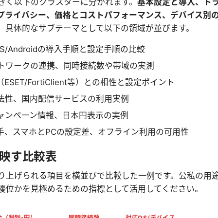
きく以下のクラスターに分かれます。
基本設定と導入、ト
プライバシー、価格とコストパフォーマンス、デバイス別
、具体的なサブテーマとして以下の領域が並びます。
/iOS/Androidの導入手順と設定手順の比較
ットワークの連携、同時接続数や帯域の実測
ET/FortiClient等）との相性と設定ポイント
法性、国内配信サービスの利用実例
ャンペーン情報、日本円表示の実例
手、スマホとPCの設定差、オフライン利用の可用性
映す比較表
り上げられる項目を横並びで比較した一例です。公私の用
優位かを見極めるための指標として活用してください。
金（税別・円）
同時接続数
対応OS/デバイス