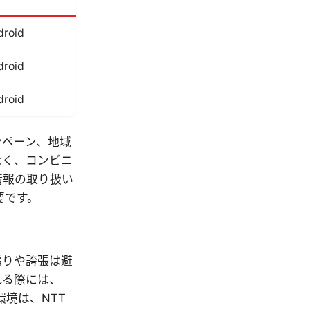
roid
roid
roid
ンペーン、地域
なく、コンビニ
情報の取り扱い
要です。
煽りや誇張は避
れる際には、
境は、NTT