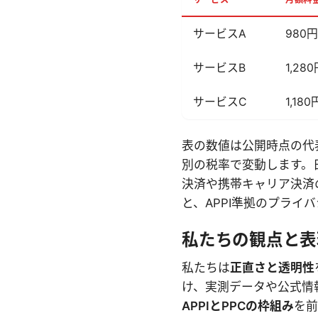
サービスA
980円
サービスB
1,28
サービスC
1,180
表の数値は公開時点の代
別の税率で変動します。
決済や携帯キャリア決済
と、APPI準拠のプラ
私たちの観点と表
私たちは
正直さと透明性
け、実測データや公式情
APPIとPPCの枠組み
を前