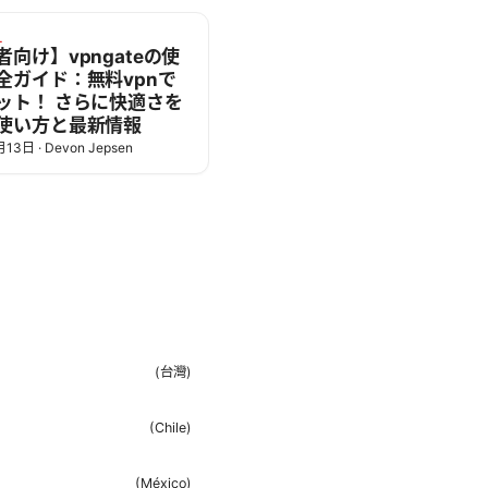
L
者向け】vpngateの使
全ガイド：無料vpnで
ット！ さらに快適さを
使い方と最新情報
月13日
·
Devon Jepsen
(
台灣
)
(
Chile
)
(
México
)