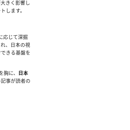
が大きく影響し
ートします。
に応じて深掘
され、日本の視
討できる基盤を
インを胸に、
日本
各記事が読者の