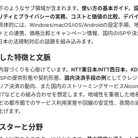
下のようなサブ領域が含まれます。
使い方の基本ガイド、設
リティとプライバシーの実務、コストと価値の比較、デバ
具体的には、Windows/macOS/iOS/Androidの設定手
トとの連携、価格比較とキャンペーン情報、国内のISPや決
Cなど日本の法規制対応の話題を組み込みます。
した特徴と文脈
内容づくりを心掛けています。
NTT東日本/NTT西日本、K
ISPの提供形態や契約形態、
国内決済手段の例
としてクレジ
リア決済の動向、また国内のストリーミングサービス
Nicon
XT
などとの組み合わせを想定します。地域性を重視した地
どの都市圏でのサービス利用実態や回線の安定性、夜間の
上げます。
スターと分野