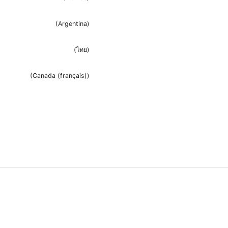
(
Argentina
)
(
ไทย
)
(
Canada (français)
)