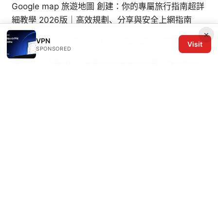
Google map 旅遊地圖 創建：你的專屬旅行指南超詳
細教學 2026版｜高效規劃、分享與安全上網指南
×
VPN
翻墙软件下载：全面指南、最佳VPN选择与实用建议
Visit
SPONSORED
电脑怎么下载vpn：完整指南與操作步驟，含安全與
效能考量
Eset vpn 評判 2026年最新版：eset vpnは
本当に使える？徹底レビュー
© 2026 The Six Others LLC. All rights reserved.
The Six Others LLC
1700 NW Hoyt Street, Suite 220
Portland, OR, 97209
US