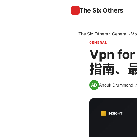
The Six Others
The Six Others
›
General
›
V
GENERAL
Vpn f
指南、最
Anouk Drummond
·