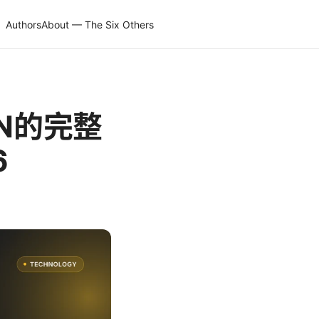
Authors
About — The Six Others
VPN的完整
6