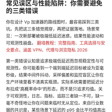
常见误区与性能陷阱：你需要避免
的三类错误
你在设计 Vp 加速器的路线图时，最容易踩到三类
坑。先把这三条错觉揭穿，再把证据落地。场景常
见：一次新部署被极端低延迟迷惑，结果性能波动和
可观测性崩盘。
翻墙教程：完整指南、工具选择与安
全要点，涵盖 VPN、代理与浏览隐私 2026
第一类错误认知是追求极端低延迟而忽视稳定性与可
观测性。你可能看到一个端到端延迟目标被设为亚毫
秒级，结果中间件抖动、采样偏差和监控盲区让你在
生产环境里看不清真实瓶颈。实际系统需要把延迟分
布拉成“高概率命中”的形态，而不是只追求均值。关
于可观测性，日志、指标、追踪三者缺一不可，缺一
毫不奇怪地让你在问题来临时无从定位。来自行业数
据的共识是，某些场景下延迟的 p95 会比平均值高出