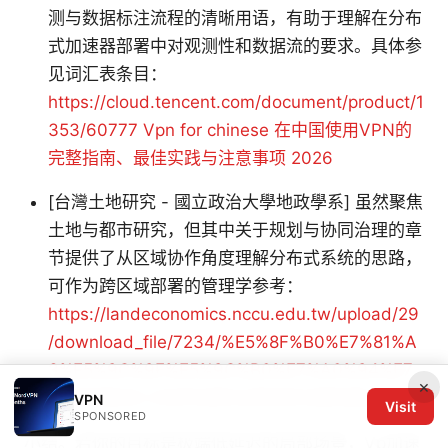
测与数据标注流程的清晰用语，有助于理解在分布
式加速器部署中对观测性和数据流的要求。具体参
见词汇表条目：
https://cloud.tencent.com/document/product/1
353/60777
Vpn for chinese 在中国使用VPN的
完整指南、最佳实践与注意事项 2026
[台灣土地研究 - 國立政治大學地政學系] 虽然聚焦
土地与都市研究，但其中关于规划与协同治理的章
节提供了从区域协作角度理解分布式系统的思路，
可作为跨区域部署的管理学参考：
https://landeconomics.nccu.edu.tw/upload/29
/download_file/7234/%E5%8F%B0%E7%81%A
3%E5%9C%9F%E5%9C%B0%E7%A0%94%E7
×
%A9%B626-2%E5%85%A8%E6%9B%B8.pdf
VPN
Visit
SPONSORED
小结。若你的目标是极端低延迟的局部场景，Vp加速