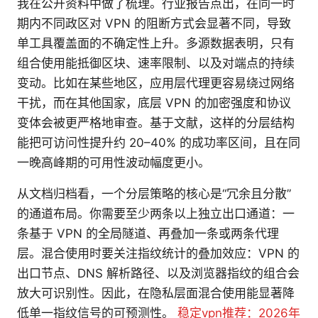
我在公开资料中做了梳理。行业报告点出，在同一时
期内不同政区对 VPN 的阻断方式会显著不同，导致
单工具覆盖面的不确定性上升。多源数据表明，只有
组合使用能抵御区块、速率限制、以及对端点的持续
变动。比如在某些地区，应用层代理更容易绕过网络
干扰，而在其他国家，底层 VPN 的加密强度和协议
变体会被更严格地审查。基于文献，这样的分层结构
能把可访问性提升约 20–40% 的成功率区间，且在同
一晚高峰期的可用性波动幅度更小。
从文档归档看，一个分层策略的核心是“冗余且分散”
的通道布局。你需要至少两条以上独立出口通道：一
条基于 VPN 的全局隧道、再叠加一条或两条代理
层。混合使用时要关注指纹统计的叠加效应：VPN 的
出口节点、DNS 解析路径、以及浏览器指纹的组合会
放大可识别性。因此，在隐私层面混合使用能显著降
低单一指纹信号的可预测性。
稳定vpn推荐：2026年