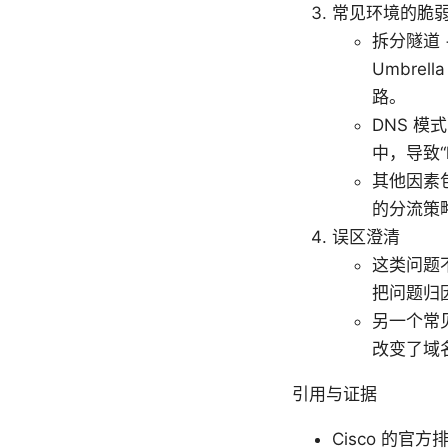
常见环境的脆
拆分隧道 
Umbr
路。
DNS 
中，导致“h
其他因素包
的分流策
误区澄清
这类问题
把问题归
另一个常见
改变了域
引用与证据
Cisco 的官方