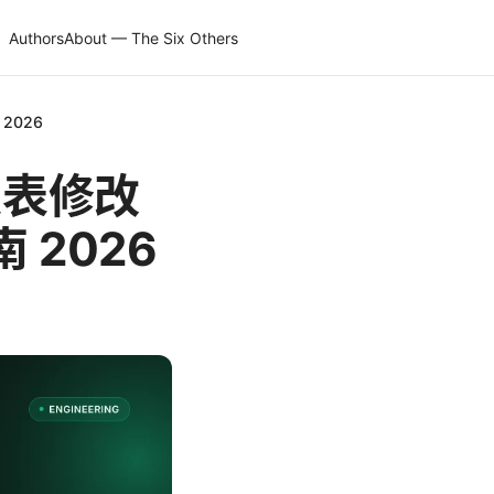
Authors
About — The Six Others
2026
发表修改
 2026