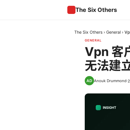
The Six Others
The Six Others
›
General
›
V
GENERAL
Vpn 
无法建立 
Anouk Drummond
·