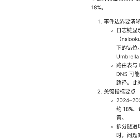
18%。
事件边界要清
日志链显示
（nslo
下的错位
Umbre
路由表与 
DNS 可
路径。此时
关键指标要点
2024–
约 18
置。
拆分隧道场
时，问题的