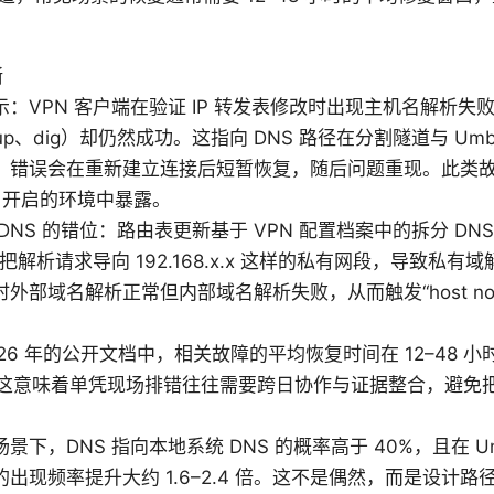
晰
：VPN 客户端在验证 IP 转发表修改时出现主机名解析失败
okup、dig）却仍然成功。这指向 DNS 路径在分割隧道与 Umb
。错误会在重新建立连接后短暂恢复，随后问题重现。此类故
lla 开启的环境中暴露。
DNS 的错位：路由表更新基于 VPN 配置档案中的拆分 DN
能把解析请求导向 192.168.x.x 这样的私有网段，导致私有
外部域名解析正常但内部域名解析失败，从而触发“host not 
2026 年的公开文档中，相关故障的平均恢复时间在 12–48
%。这意味着单凭现场排错往往需要跨日协作与证据整合，避免
景下，DNS 指向本地系统 DNS 的概率高于 40%，且在 Umb
出现频率提升大约 1.6–2.4 倍。这不是偶然，而是设计