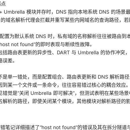
弱点
+ Umbrella 模块并存时，DNS 指向本地系统 DNS 的场
ella 的域名解析代理会拦截并重写某些内网域名的查询路径，
模式配置为默认系统 DNS 时，私有域的名称解析往往被路由
ost not found”的即时表现与断续性故障。
括路由表更新的异步性、DART 与 Umbrella 的协作冲突
略误差。
不是单一错处，而是配置组合、路由表更新和 DNS 解析路
因到某一个文件或一条命令，往往容易错过核心的耦合效应
错觉是“关闭 Umbrella 即可解决”，但测试表明在某些场景中 
名解析的路径，即使关闭某个模块，其他模块对解析路径的
排错笔记详细描述了“host not found”的错误及其在拆分隧道与 