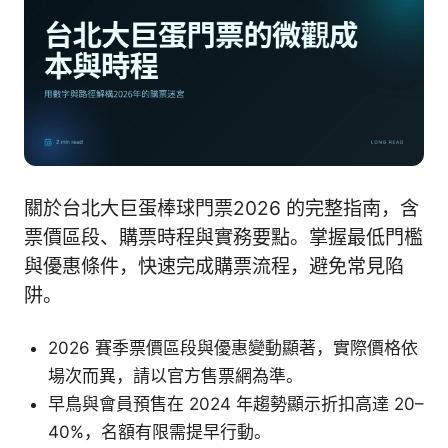
關於台北大巨蛋棒球門票2026 的完整指南，含
票價區段、購票時程與實務要點。掌握最低門檻
與優惠條件，快速完成購票流程，避免常見陷
阱。
2026 賽季票價區段與優惠變動顯著，實際價格依
場次而異，請以官方售票網為準。
早鳥與會員預售在 2024 年趨勢顯示折扣高達 20–
40%，名額有限需提早行動。