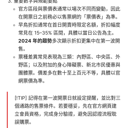
重要數字與規範要點
官方區段與票價表通常以場次不同而變動，因此
在開票日之前務必以售票網的「票價表」為準。
早鳥折扣通常在首日開賣時限定名額，折扣幅度
常見在 15–35% 區間，具體以當日公告為主。
2024 年的趨勢
多次顯示折扣更集中在第一波開
售。
票種差異常見表現為三類：內野區、中央區、外
野區；以及附加的身心障礙票、新北市民優惠與
團體票。價差多在數十至上百元不等，具體以官
網票價為準。
[!TIP] 記得在第一波開票日就設定提醒，並比對三
個通路的售票條件。若要穩妥，先在官方網頁建
立會員資格，完成身分驗證，避免因認證流程耽
誤購票。