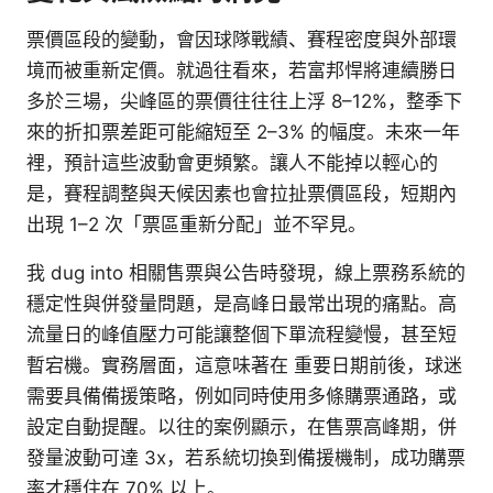
票價區段的變動，會因球隊戰績、賽程密度與外部環
境而被重新定價。就過往看來，若富邦悍將連續勝日
多於三場，尖峰區的票價往往往上浮 8–12%，整季下
來的折扣票差距可能縮短至 2–3% 的幅度。未來一年
裡，預計這些波動會更頻繁。讓人不能掉以輕心的
是，賽程調整與天候因素也會拉扯票價區段，短期內
出現 1–2 次「票區重新分配」並不罕見。
我 dug into 相關售票與公告時發現，線上票務系統的
穩定性與併發量問題，是高峰日最常出現的痛點。高
流量日的峰值壓力可能讓整個下單流程變慢，甚至短
暫宕機。實務層面，這意味著在 重要日期前後，球迷
需要具備備援策略，例如同時使用多條購票通路，或
設定自動提醒。以往的案例顯示，在售票高峰期，併
發量波動可達 3x，若系統切換到備援機制，成功購票
率才穩住在 70% 以上。