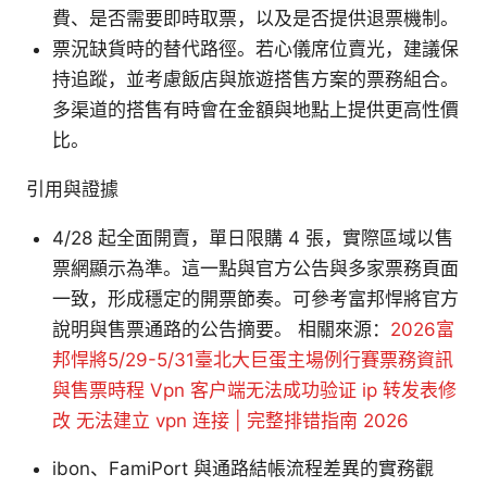
費、是否需要即時取票，以及是否提供退票機制。
票況缺貨時的替代路徑。若心儀席位賣光，建議保
持追蹤，並考慮飯店與旅遊搭售方案的票務組合。
多渠道的搭售有時會在金額與地點上提供更高性價
比。
引用與證據
4/28 起全面開賣，單日限購 4 張，實際區域以售
票網顯示為準。這一點與官方公告與多家票務頁面
一致，形成穩定的開票節奏。可參考富邦悍將官方
說明與售票通路的公告摘要。 相關來源：
2026富
邦悍將5/29-5/31臺北大巨蛋主場例行賽票務資訊
與售票時程
Vpn 客户端无法成功验证 ip 转发表修
改 无法建立 vpn 连接 | 完整排错指南 2026
ibon、FamiPort 與通路結帳流程差異的實務觀