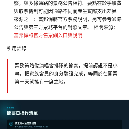
察，與多條通路的票務公告相符。要點在於手續費
與取票機制可能因通路不同而產生實際支出差異。
來源之一：富邦悍將官方票務說明，另可參考通路
公告與第三方票務平台的對照文章。 相關來源：
富邦悍將官方售票網入口與說明
引用語錄
票務策略像演唱會排隊的節奏，提前認證不是小
事。把家族會員的身分驗證完成，等同於在開票
第一天就擁有一席之地。