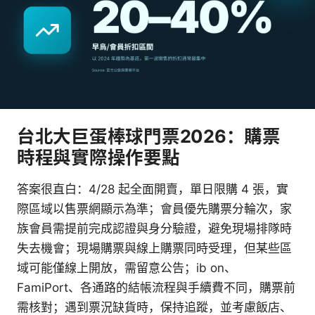
台北大巨蛋棒球門票2026：購票
時程與實際操作要點
答案很直白：4/28 起全面開賣，單日限購 4 張，實
際區域以售票網顯示為準；會員優先購票分輪次，家
族會員需提前完成認證與身分驗證，避免現場排隊時
失去機會；現場購票與線上購票同時受理，但某些區
域可能僅線上開放，需留意公告；ib on、
FamiPort、各通路的結帳流程與手續費不同，購票前
需核對；遇到票況缺貨時，保持追蹤，並考慮飯店、