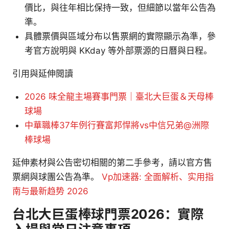
價比，與往年相比保持一致，但細節以當年公告為
準。
具體票價與區域分布以售票網的實際顯示為準，參
考官方說明與 KKday 等外部票源的日曆與日程。
引用與延伸閱讀
2026 味全龍主場賽事門票｜臺北大巨蛋＆天母棒
球場
中華職棒37年例行賽富邦悍將vs中信兄弟@洲際
棒球場
延伸素材與公告密切相關的第二手參考，請以官方售
票網與球團公告為準。
Vp加速器: 全面解析、实用指
南与最新趋势 2026
台北大巨蛋棒球門票2026：實際