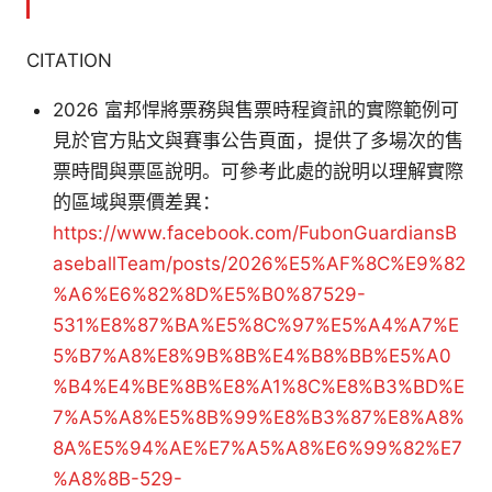
CITATION
2026 富邦悍將票務與售票時程資訊的實際範例可
見於官方貼文與賽事公告頁面，提供了多場次的售
票時間與票區說明。可參考此處的說明以理解實際
的區域與票價差異：
https://www.facebook.com/FubonGuardiansB
aseballTeam/posts/2026%E5%AF%8C%E9%82
%A6%E6%82%8D%E5%B0%87529-
531%E8%87%BA%E5%8C%97%E5%A4%A7%E
5%B7%A8%E8%9B%8B%E4%B8%BB%E5%A0
%B4%E4%BE%8B%E8%A1%8C%E8%B3%BD%E
7%A5%A8%E5%8B%99%E8%B3%87%E8%A8%
8A%E5%94%AE%E7%A5%A8%E6%99%82%E7
%A8%8B-529-