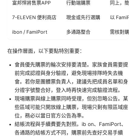
富邦悍將售票APP
行動端購票
同上，簡訊
7-ELEVEN 便利商店
現金或先行選購
以 Fami
ibon / FamiPort
多通路整合
需核對購票
在操作層面，以下要點特別重要：
會員優先購票的輪次安排要清楚。家族會員需要提
前完成認證與身分驗證，避免現場排隊時失去機
會。若你是團體票負責人，建議先把成員名單和身
分證字號整合好，登入時再快速完成驗證流程。
現場購票與線上購票同時受理，但別忽略公告。某
些區域可能只開放線上購票，現場只剩有限區域座
位，務必以當日官方公告為準。
結帳流程與手續費要先對照。ib on、FamiPort、
各通路的結帳方式不同，購票前先查好交易手續