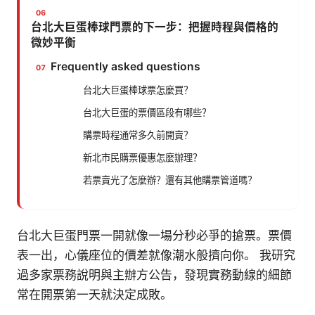
台北大巨蛋棒球門票的下一步：把握時程與價格的
微妙平衡
Frequently asked questions
台北大巨蛋棒球票怎麼買？
台北大巨蛋的票價區段有哪些？
購票時程通常多久前開賣？
新北市民購票優惠怎麼辦理？
若票賣光了怎麼辦？還有其他購票管道嗎？
台北大巨蛋門票一開就像一場分秒必爭的搶票。票價
表一出，心儀座位的價差就像潮水般擠向你。 我研究
過多家票務說明與主辦方公告，發現實務動線的細節
常在開票第一天就決定成敗。