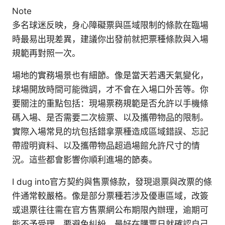
Note
多名球迷反映，身心障礙票與區域限制的條款在臨場
時最易出現差異，建議你出發前就把票種條款與入場
規範再對照一次。
場地的實務場景也有細節。像是當天若遇天氣變化，
球場開放時間可能微調，才不會在入場口外苦等。你
要關注的重點包括：現場票務規範是否允許以手機條
碼入場、是否需要二次檢票、以及攜帶物品的限制。
實際入場常見的坑包括錯拿票種造成區域錯誤、忘記
帶證明資料、以及攜帶物品超過場館允許尺寸的情
況。這些都會影響你順利進場的節奏。
I dug into官方契約與售票條款，發現退票與改票的條
件通常較嚴格。像是部分票種若涉及優惠區域，改簽
或退票往往需在官方售票網公布期限內辦理，逾期可
能不予受理。要避免糾紛，最好在購票日就確認自己