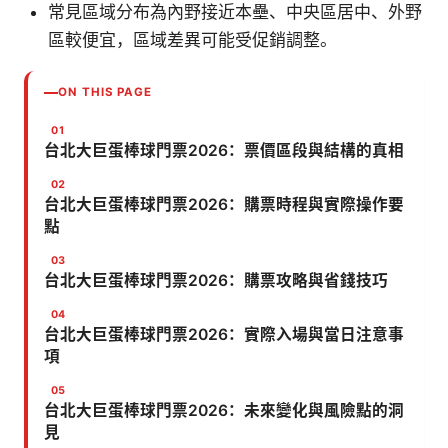
常見區域分布為內野接近本壘、中央區居中、外野
區較便宜，區域差異可能受促銷調整。
ON THIS PAGE
台北大巨蛋棒球門票2026：票價區段與結構的真相
台北大巨蛋棒球門票2026：購票時程與實際操作要
點
台北大巨蛋棒球門票2026：購票攻略與省錢技巧
台北大巨蛋棒球門票2026：實際入場與當日注意事
項
台北大巨蛋棒球門票2026：未來變化與風險點的洞
見