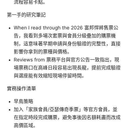
流程容易卡點。
第一手的研究筆記
When I read through the 2026 富邦悍將售票公
告，我看到多場次套票與會員分級疊加的購票機
制，這意味著早期申請與身份驗證的完整性，直接
影響你拿到的票種與價格。
Reviews from 票務平台與官方公告一致指出，現
場票務口在高峰日段容易出現長龍，提前完成驗證
與選座能有效縮短現場停留時間。
實務操作清單
早鳥策略
加入「家族會員/亞瑟傳奇季票」等官方會員，並
在指定時段完成購票，避免事後因名額耗盡而改成
高價區域。