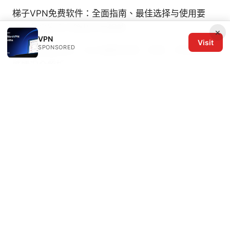
梯子VPN免费软件：全面指南、最佳选择与使用要
点，包含安全与隐私实用策略
×
VPN
Visit
SPONSORED
机票退票全攻略：2026最新政策、流程、手续费与特
殊情况全解析
Nordvpn 连不上网？手把手教你解决所有连接问题 ⭐
2026 版
© 2026 The Six Others LLC. All rights reserved.
The Six Others LLC
1700 NW Hoyt Street, Suite 220
Portland, OR, 97209