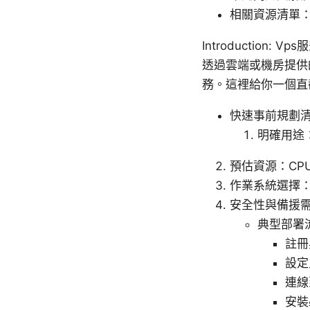
相關資源清單
Introductio
透過雲端或機房提供
務。這裡給你一個直
快速事前規劃
明確用途
預估資源：CP
作業系統選擇：常見
安全性與備援
典型部署
註冊
設定
連線
安裝