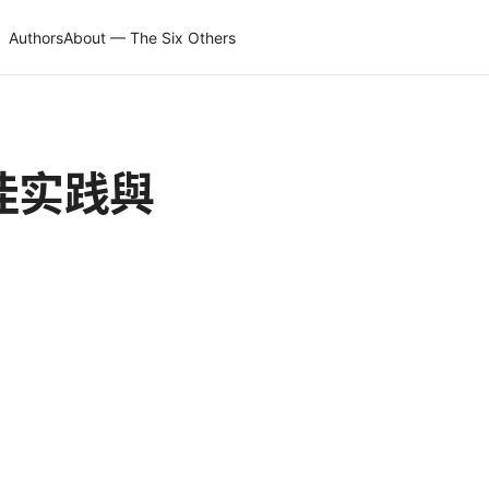
Authors
About — The Six Others
佳实践與