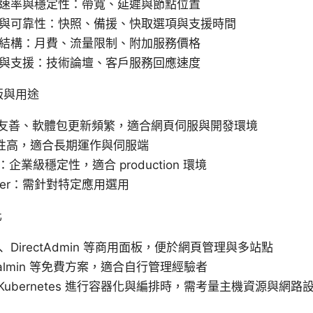
速率與穩定性：帶寬、延遲與節點位置
與可靠性：快照、備援、快取選項與支援時間
結構：月費、流量限制、附加服務價格
與支援：技術論壇、客戶服務回應速度
行版與用途
新手友善、軟體包更新頻繁，適合網頁伺服與開發環境
穩定性高，適合長期運作與伺服端
EL：企業級穩定性，適合 production 環境
erver：需針對特定應用選用
化
nel、DirectAdmin 等商用面板，便於網頁管理與多站點
rtualmin 等免費方案，適合自行管理經驗者
r、Kubernetes 進行容器化與編排時，需考量主機資源與網路