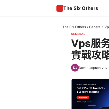
The Six Others
The Six Others
›
General
›
V
GENERAL
Vps
實戰攻
Devon Jepsen
·
202