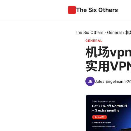
The Six Others
The Six Others
›
General
›
机
GENERAL
机场v
实用VP
Jules Engelmann
·
2