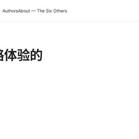
Authors
About — The Six Others
路体验的