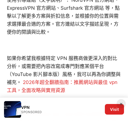
ExpressVPN 官方網站、Surfshark 官方網站 等，點
擊以了解更多方案與折扣信息，並根據你的位置與需
求選擇最合適的方案。官方連結以文字描述呈現，方
便你的閱讀與比較。
如果你希望我根據特定 VPN 服務商做更深入的對比
分析，或需要把內容改寫成專門對應某個平台
（YouTube 影片腳本版）風格，我可以再為你調整與
補充。
2026年超全翻牆指南：推薦網站與最佳 vpn
工具，全面攻略與實用資源
Sources:
×
VPN
Visit
SPONSORED
How many devices can i use with surfshark vpn
an unlimited connection guide for your digital life