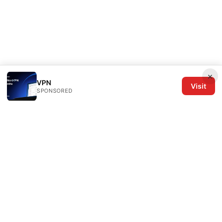
×
VPN
Visit
SPONSORED
The Six Others LLC
1700 NW Hoyt Street, Suite 220
Portland, OR, 97209
US
editorial@the6others.com
+1-503-555-0167
About
Privacy Policy
Terms of Use