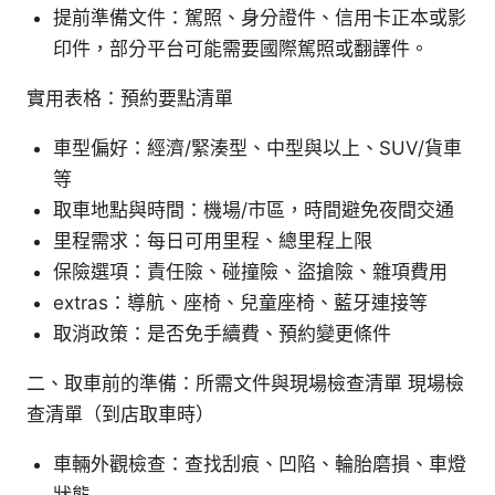
提前準備文件：駕照、身分證件、信用卡正本或影
印件，部分平台可能需要國際駕照或翻譯件。
實用表格：預約要點清單
車型偏好：經濟/緊湊型、中型與以上、SUV/貨車
等
取車地點與時間：機場/市區，時間避免夜間交通
里程需求：每日可用里程、總里程上限
保險選項：責任險、碰撞險、盜搶險、雜項費用
extras：導航、座椅、兒童座椅、藍牙連接等
取消政策：是否免手續費、預約變更條件
二、取車前的準備：所需文件與現場檢查清單 現場檢
查清單（到店取車時）
車輛外觀檢查：查找刮痕、凹陷、輪胎磨損、車燈
狀態