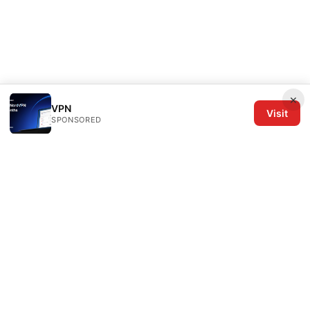
×
VPN
Visit
SPONSORED
The Six Others LLC
1700 NW Hoyt Street, Suite 220
Portland, OR, 97209
US
editorial@the6others.com
+1-503-555-0167
About
Privacy Policy
Terms of Use