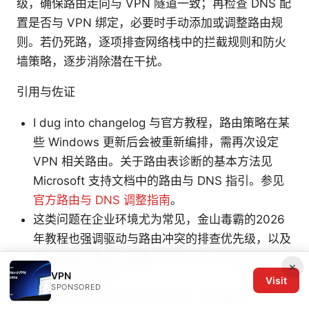
级，确保路由走向与 VPN 隧道一致；再检查 DNS 配
置是否与 VPN 绑定，必要时手动添加或调整路由规
则。若仍死路，逐项排查网络栈中的拦截规则和防火
墙策略，逐步消除潜在干扰。
引用与佐证
I dug into changelog 与官方教程，路由策略在某
些 Windows 更新后会被重新编排，需再次设定
VPN 相关路由。关于路由表诊断的基本方法见
Microsoft 支持文档中的路由与 DNS 指引。参见
官方路由与 DNS 调整指南
。
这类问题在企业环境尤为常见，金山毒霸的2026
年教程也强调驱动与路由冲突的排查优先级，以及
在网络驱动更新后重置的风险。参见
电脑网络频
×
VPN
繁断连如何解决？
。
Visit
SPONSORED
Reddit 的讨论也有高信度反馈，表明禁用