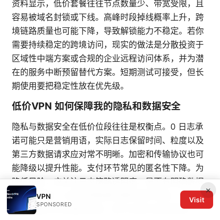
资料显示，低价套餐往往节点数量少、带宽受限，且
容易被域名封锁或下线。高峰时段掉线概率上升，跨
境链路质量也可能下降，导致解锁能力不稳定。若你
需要持续稳定的跨境访问，现实的做法是分散投资于
区域性中端方案或合规的企业远程访问体系，并为潜
在的服务中断预留替代方案。短期测试可接受，但长
期使用要把稳定性放在优先级。
低价VPN 如何保障我的隐私和数据安全
隐私与数据安全在低价位段往往是权衡点。0 日志承
诺可能只是营销用语，实际日志保留时间、粒度以及
第三方数据请求应对常不明晰。加密和传输协议也可
能降级以提升性能。支付环节常见的匿名性下降。为
降低风险，应关注日志策略透明度、是否有明确数据
×
最小化条款，以及跨境数据传输的保护承诺。对比时
VPN
Visit
SPONSORED
优先查看公开的隐私条款、审计记录与退出机制。