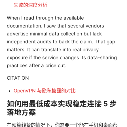
失败的深度分析
When I read through the available
documentation, I saw that several vendors
advertise minimal data collection but lack
independent audits to back the claim. That gap
matters. It can translate into real privacy
exposure if the service changes its data-sharing
practices after a price cut.
CITATION
OpenVPN 与隐私披露的对比
如何用最低成本实现稳定连接 5 步
落地方案
在预算线紧的情况下，你需要一个能在手机和桌面都