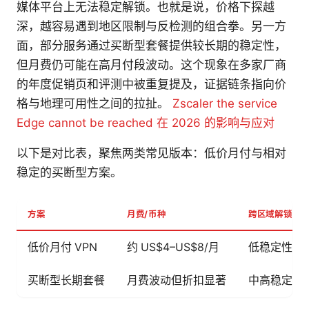
媒体平台上无法稳定解锁。也就是说，价格下探越
深，越容易遇到地区限制与反检测的组合拳。另一方
面，部分服务通过买断型套餐提供较长期的稳定性，
但月费仍可能在高月付段波动。这个现象在多家厂商
的年度促销页和评测中被重复提及，证据链条指向价
格与地理可用性之间的拉扯。
Zscaler the service
Edge cannot be reached 在 2026 的影响与应对
以下是对比表，聚焦两类常见版本：低价月付与相对
稳定的买断型方案。
方案
月费/币种
跨区域解锁稳
低价月付 VPN
约 US$4–US$8/月
低稳定性，Net
买断型长期套餐
月费波动但折扣显著
中高稳定性