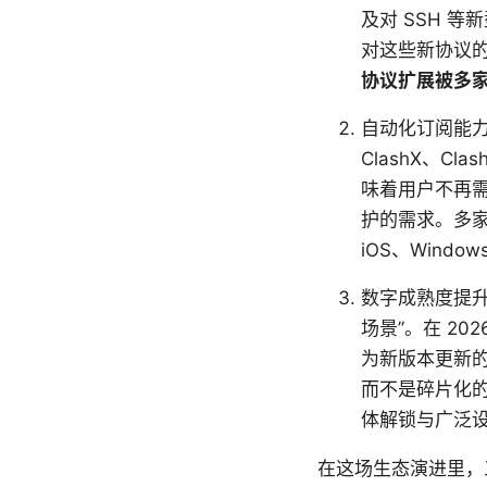
及对 SSH 
对这些新协议
协议扩展被多
自动化订阅能力
ClashX、Cl
味着用户不再
护的需求。多家
iOS、Wind
数字成熟度提升
场景”。在 20
为新版本更新
而不是碎片化
体解锁与广泛
在这场生态演进里，