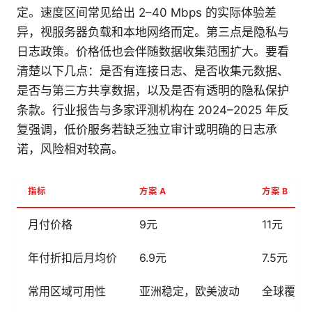
定。速度区间常见给出 2–40 Mbps 的实际体验差
异，视服务器负载和本地网络而定。第三点是隐私与
日志政策。价格低也会伴随数据收集范围扩大。要看
清楚以下几点：是否有连接日志、是否收集元数据、
是否与第三方共享数据，以及是否有透明的隐私保护
条款。行业报告与多家评测机构在 2024–2025 年反
复强调，低价服务若缺乏独立审计或明确的日志承
诺，风险相对较高。
指标
方案 A
方案 B
月付价格
9元
11元
年付折扣后月均价
6.9元
7.5元
常用区域可用性
亚洲稳定，欧美波动
全球覆盖