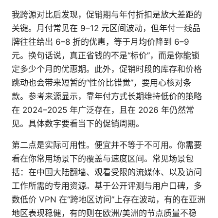
我跨源对比后发现，促销期与年付折扣是放大差距的
关键。月付常见在 9–12 元区间波动，但年付一线品
牌往往给出 6–8 折的优惠，等于月均价降到 6–9
元。换句话说，真正省钱的不是“标价”，而是你能锁
定多少个月的优惠期。此外，促销时段的库存和价格
跳动也会带来短暂的“性价比错觉”，要用心核对条
款。参考来源显示，靠年付方式长期维持低价的策略
在 2024–2025 年广泛存在，且在 2026 年仍然常
见。具体数字要看当下的促销周期。
第二点是实际可用性。便宜并不等于不可用。你需要
看在你常用场景下的覆盖与速度区间。常见场景包
括：在中国大陆翻墙、观看受限的流媒体、以及访问
工作所需的专用资源。基于公开评测与用户口碑，多
数低价 VPN 在“跨地区访问”上存在波动，有的在亚洲
地区表现稳健，有的则在欧洲/美洲的节点质量不稳