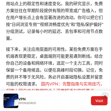
用站点上的稳定性和速度变化。我的研究显示，免费
方案往往在早期阶段提供有限的带宽或广告植入，但
在用户增长点上会有显著改进的改动。你可以把它们
按“日间浏览专用”“视频流畅度优先”和“隐私保护偏好”
分组测试，记录每小时的延迟、丢包率和可用节点数
量。
接下来，关注应用层面的可用性。某些免费方案在手
机端表现更稳定，桌面端则可能更易遇到断线。结合
你自己的设备和网络环境，选定一个主力工具，同时
保留一个备用候选，以便在高峰时段切换。记住，免
费的并不等于无风险，务必开启基础隐私设置并留意
可能的权限请求。
国内VPN：完整指南与实用技巧，
保障上网自由与数据安全 | 深度解读与实操要点
×
VPN
Visit
最后，把「成本、速度、隐私」三项放在同一个表格
SPONSORED
里追踪。每周对比一次，看看哪一个选项真正为你带