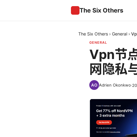
The Six Others
The Six Others
›
General
›
V
GENERAL
Vpn
网隐私
Adrien Okonkwo
·
2