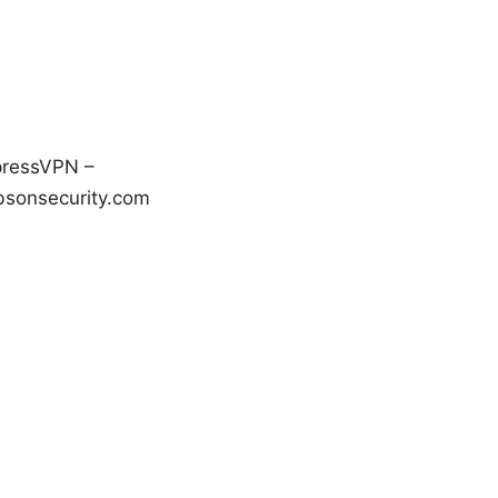
pressVPN –
bsonsecurity.com