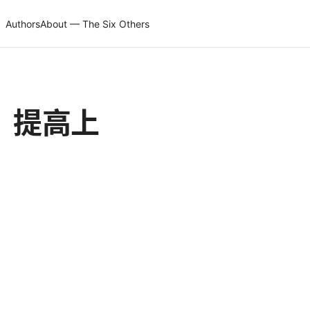
Authors
About — The Six Others
，提高上