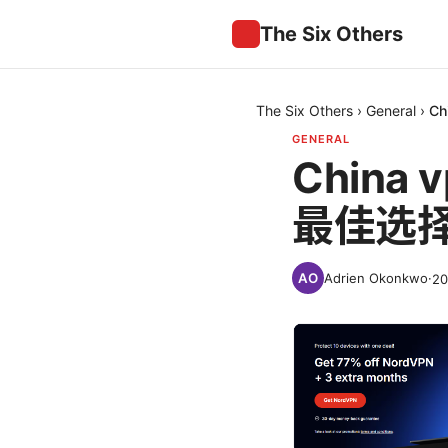
The Six Others
The Six Others
›
General
›
C
GENERAL
Chin
最佳选
Adrien Okonkwo
·
2