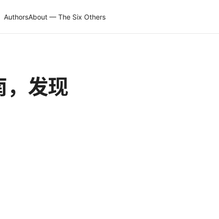
Authors
About — The Six Others
指南，发现