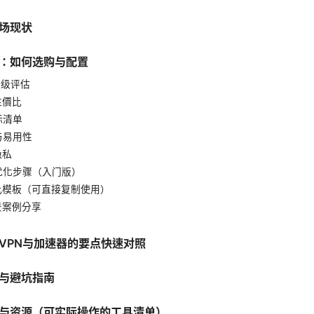
场现状
：如何选购与配置
先级评估
性價比
标清单
与易用性
隐私
与优化步骤（入门版）
对比模板（可直接复制使用）
场景案例分享
VPN与加速器的要点快速对照
与避坑指南
与资源（可实际操作的工具清单）