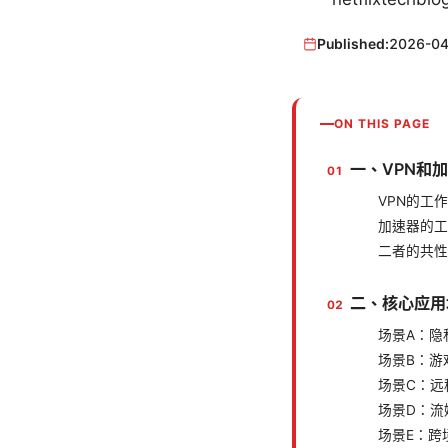
Published:
2026-04
ON THIS PAGE
一、VPN和
VPN的工
加速器的工
二者的共性
二、核心应用
场景A：隐
场景B：游
场景C：远
场景D：流
场景E：跨