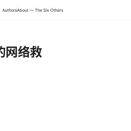
Authors
About — The Six Others
的网络救