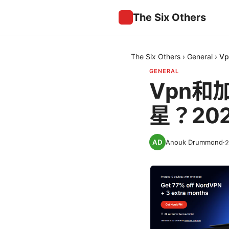
The Six Others
The Six Others
›
General
›
V
GENERAL
Vpn
星？20
Anouk Drummond
·