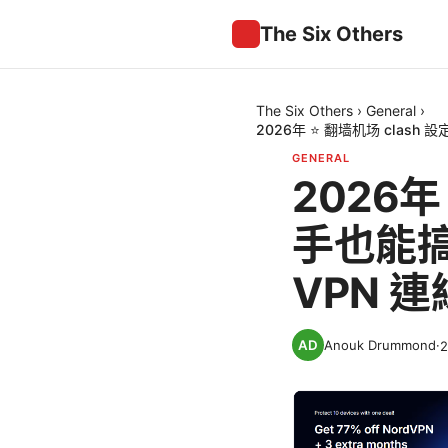
The Six Others
The Six Others
›
General
›
2026年 ⭐ 翻墙机场 clas
GENERAL
2026年
手也能搞
VPN 連
Anouk Drummond
·