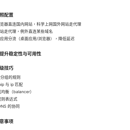
照配置
览器直连国内网站，科学上网国外网站走代理
站走代理，例外直连某些域名
应用分流（桌面应用/浏览器），降低延迟
提升稳定性与可用性
级技巧
域名分组的规则
oip 与 ip 匹配
均衡（balancer）
义规则表达式
DNS 的协同
意事项