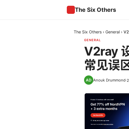
The Six Others
The Six Others
›
General
›
V
GENERAL
V2ra
常见误
Anouk Drummond
·