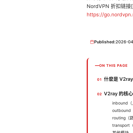
NordVPN 折扣
https://go.nordvpn
Published:
2026-04
ON THIS PAGE
什麼是 V2r
V2ray 的
inbound
outboun
routing
transpo
其他模块