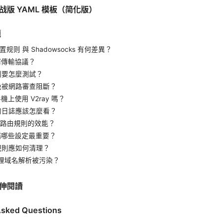
战版 YAML 模板（简化版）
題
y 设置规则 與 Shadowsocks 有何差異？
選擇傳輸協議？
規則要怎麼測試？
避免被網路審查阻斷？
手機上使用 V2ray 嗎？
ay 的日誌應該怎麼看？
提升路由規則的效能？
器端哪些設定最重要？
的規則應如何清理？
何處理域名解析被污染？
伸閱讀
Asked Questions