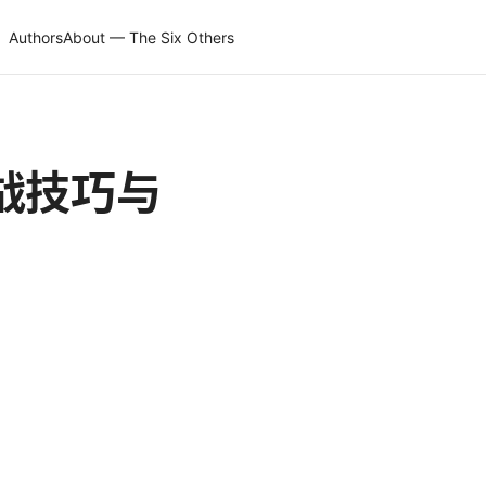
Authors
About — The Six Others
实战技巧与