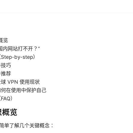
概览
国内网站打不开？”
ep-by-step）
与技巧
件推荐
球 VPN 使用现状
如何在使用中保护自己
FAQ）
识概览
简单了解几个关键概念：