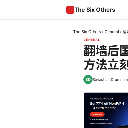
The Six Others
The Six Others
›
General
›
翻
GENERAL
翻墙后
方法立
Sevastian Drummo