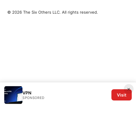
© 2026 The Six Others LLC. All rights reserved.
×
VPN
Visit
SPONSORED
The Six Others LLC
1700 NW Hoyt Street, Suite 220
Portland, OR, 97209