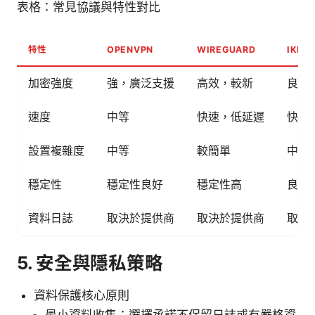
表格：常見協議與特性對比
特性
OPENVPN
WIREGUARD
IKEV
加密強度
強，廣泛支援
高效，較新
良好
速度
中等
快速，低延遲
快速
設置複雜度
中等
較簡單
中等
穩定性
穩定性良好
穩定性高
良好
資料日誌
取決於提供商
取決於提供商
取決
5. 安全與隱私策略
資料保護核心原則
最小資料收集：選擇承諾不保留日誌或有嚴格資