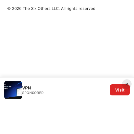
© 2026 The Six Others LLC. All rights reserved.
×
VPN
Visit
SPONSORED
The Six Others LLC
1700 NW Hoyt Street, Suite 220
Portland, OR, 97209
US