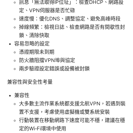
訊息「無法取得IP位址」：檢查DHCP、網路設
定、VPN伺服器是否忙碌
速度慢：優化DNS、調整協定、避免高峰時段
掉線頻繁：檢視日誌、檢查網路是否有間歇性封
鎖、清除快取
容易忽略的設定
憑證期限未到期
防火牆阻擋VPN埠與協定
兩步驗證設定錯誤或設備被封鎖
兼容性與安全性考量
兼容性
大多數主流作業系統都支援北航VPN，若遇到裝
置不支援，考慮使用虛擬機或雙系統安裝
行動裝置在移動網路下速度可能不穩，建議在穩
定的Wi‑Fi環境中使用