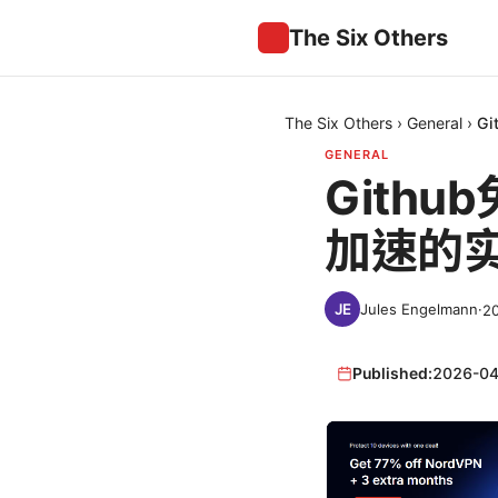
The Six Others
The Six Others
›
General
›
G
GENERAL
Gith
加速的
Jules Engelmann
·
2
Published:
2026-04