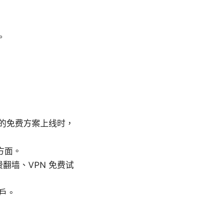
。
新的免费方案上线时，
方面。
费翻墙、VPN 免费试
户。