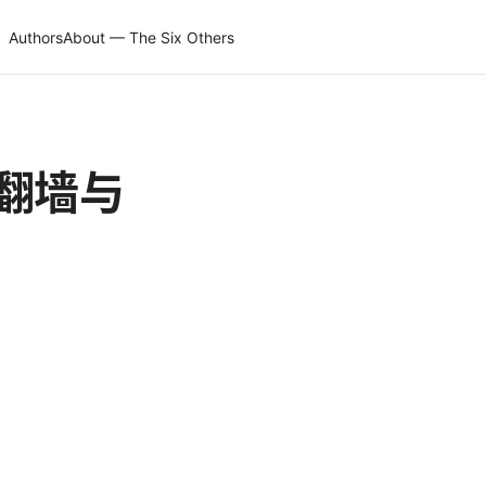
Authors
About — The Six Others
定翻墙与