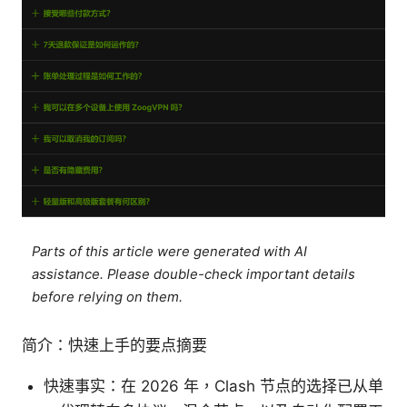
Parts of this article were generated with AI
assistance. Please double-check important details
before relying on them.
简介：快速上手的要点摘要
快速事实：在 2026 年，Clash 节点的选择已从单