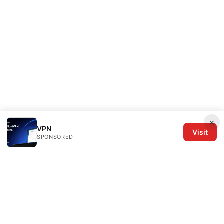
×
VPN
Visit
SPONSORED
The Six Others LLC
1700 NW Hoyt Street, Suite 220
Portland, OR, 97209
US
editorial@the6others.com
+1-503-555-0167