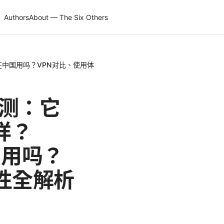
Authors
About — The Six Others
在中国用吗？VPN对比、使用体
评测：它
样？
国用吗？
性全解析