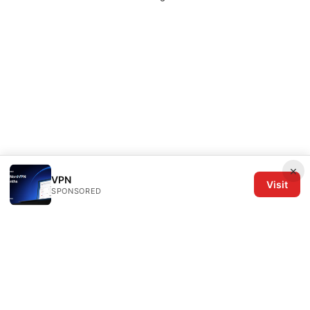
×
VPN
Visit
SPONSORED
The Six Others LLC
1700 NW Hoyt Street, Suite 220
Portland, OR, 97209
US
editorial@the6others.com
+1-503-555-0167