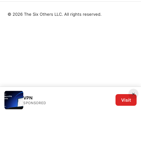
© 2026 The Six Others LLC. All rights reserved.
×
VPN
Visit
SPONSORED
The Six Others LLC
1700 NW Hoyt Street, Suite 220
Portland, OR, 97209