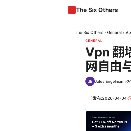
The Six Others
The Six Others
›
General
›
V
GENERAL
Vpn 
网自由
Jules Engelmann
·
2
发布:
2026-04-04
·