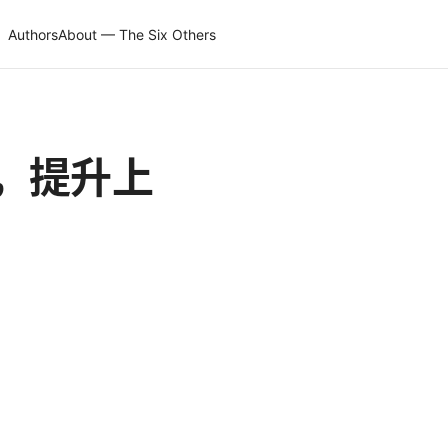
Authors
About — The Six Others
巧，提升上