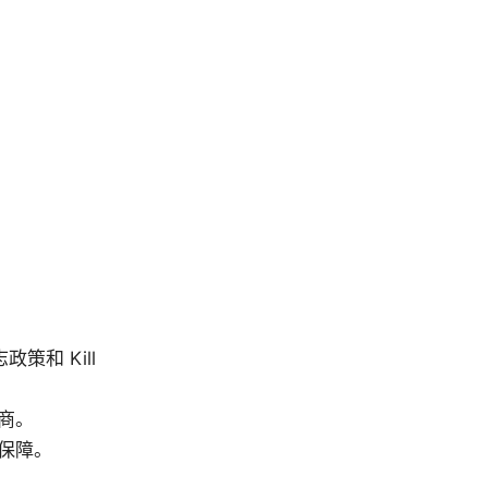
策和 Kill
商。
保障。