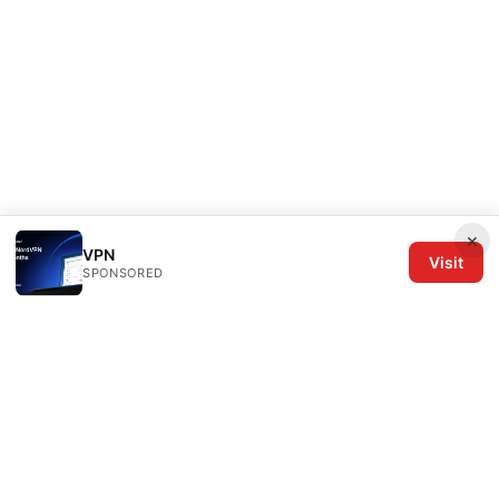
×
VPN
Visit
SPONSORED
The Six Others LLC
1700 NW Hoyt Street, Suite 220
Portland, OR, 97209
US
editorial@the6others.com
+1-503-555-0167
About
Privacy Policy
Terms of Use