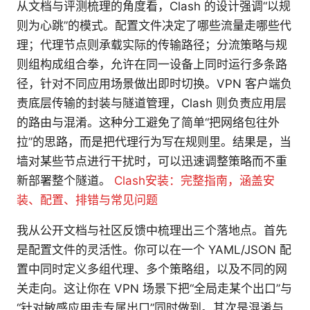
从文档与评测梳理的角度看，Clash 的设计强调“以规
则为心跳”的模式。配置文件决定了哪些流量走哪些代
理；代理节点则承载实际的传输路径；分流策略与规
则组构成组合拳，允许在同一设备上同时运行多条路
径，针对不同应用场景做出即时切换。VPN 客户端负
责底层传输的封装与隧道管理，Clash 则负责应用层
的路由与混淆。这种分工避免了简单“把网络包往外
拉”的思路，而是把代理行为写在规则里。结果是，当
墙对某些节点进行干扰时，可以迅速调整策略而不重
新部署整个隧道。
Clash安装：完整指南，涵盖安
装、配置、排错与常见问题
我从公开文档与社区反馈中梳理出三个落地点。首先
是配置文件的灵活性。你可以在一个 YAML/JSON 配
置中同时定义多组代理、多个策略组，以及不同的网
关走向。这让你在 VPN 场景下把“全局走某个出口”与
“针对敏感应用走专属出口”同时做到。其次是混淆与