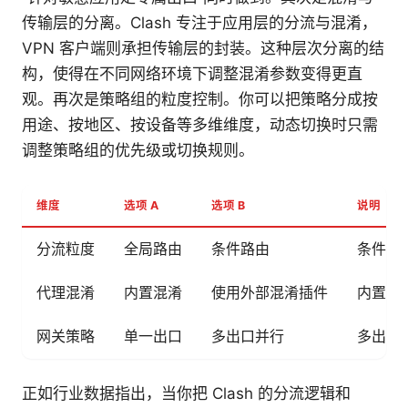
传输层的分离。Clash 专注于应用层的分流与混淆，
VPN 客户端则承担传输层的封装。这种层次分离的结
构，使得在不同网络环境下调整混淆参数变得更直
观。再次是策略组的粒度控制。你可以把策略分成按
用途、按地区、按设备等多维维度，动态切换时只需
调整策略组的优先级或切换规则。
维度
选项 A
选项 B
说明
分流粒度
全局路由
条件路由
条件路
代理混淆
内置混淆
使用外部混淆插件
内置混
网关策略
单一出口
多出口并行
多出口
正如行业数据指出，当你把 Clash 的分流逻辑和