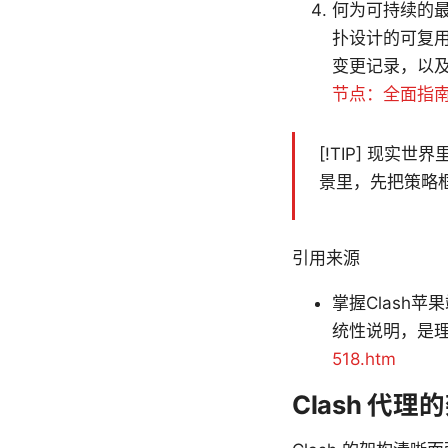
何为可持续的最
扑设计的可复
变更记录，以
节点：全面指
[!TIP] 现实
景里，先把策略
引用来源
掌握Clash
统性说明，是
518.htm
Clash 