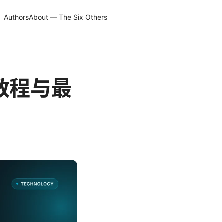
Authors
About — The Six Others
用教程与最