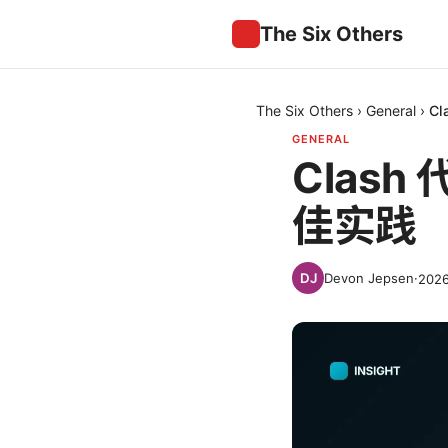
The Six Others
The Six Others
›
General
›
C
GENERAL
Clas
佳实践
Devon Jepsen
·
202