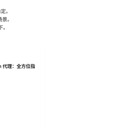
稳定。
场景。
下。
sh 代理：全方位指