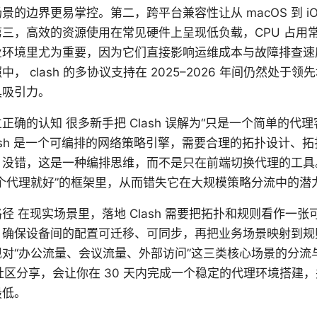
景的边界更易掌控。第二，跨平台兼容性让从 macOS 到 i
三，高效的资源使用在常见硬件上呈现低负载，CPU 占用常
业环境里尤为重要，因为它们直接影响运维成本与故障排查速
， clash 的多协议支持在 2025–2026 年间仍然处于
具吸引力。
正确的认知 很多新手把 Clash 误解为“只是一个简单的代
ash 是一个可编排的网络策略引擎，需要合理的拓扑设计、
。没错，这是一种编排思维，而不是只在前端切换代理的工具
个代理就好”的框架里，从而错失它在大规模策略分流中的潜
径 在现实场景里，落地 Clash 需要把拓扑和规则看作一
，确保设备间的配置可迁移、可同步，再把业务场景映射到规
对“办公流量、会议流量、外部访问”这三类核心场景的分流
og 与社区分享，会让你在 30 天内完成一个稳定的代理环境搭
最低。