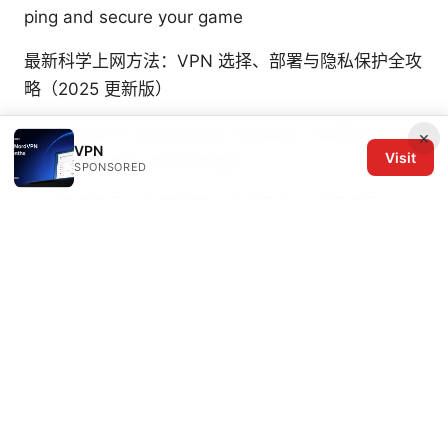
ping and secure your game
最新科学上网方法：VPN 选择、部署与隐私保护全攻
略（2025 更新版）
Your guide to expressvpn openvpn configuration
×
VPN
Visit
a step by step walkthrough
SPONSORED
Vpn连接工具：全面指南、选型要点与设置步骤
2026年香港挂梯子攻略：最新最好用的VPN推荐与
使用指南
© 2026 The Six Others LLC. All rights reserved.