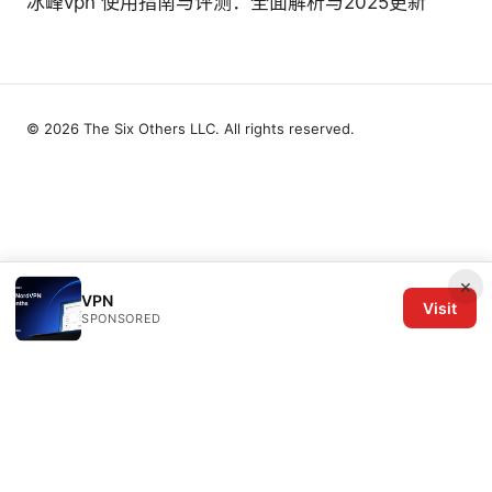
冰峰vpn 使用指南与评测：全面解析与2025更新
© 2026 The Six Others LLC. All rights reserved.
×
VPN
Visit
SPONSORED
The Six Others LLC
1700 NW Hoyt Street, Suite 220
Portland, OR, 97209
US
editorial@the6others.com