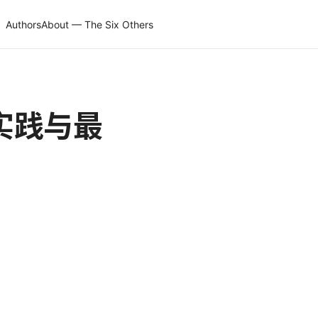
Authors
About — The Six Others
实践与最