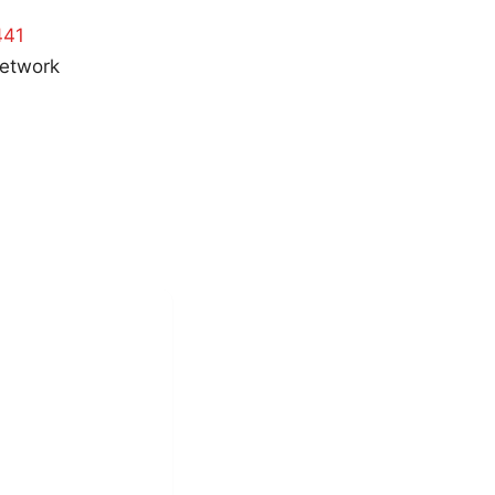
441
etwork