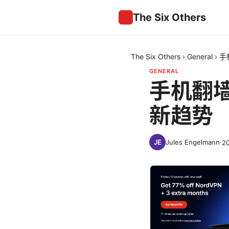
The Six Others
The Six Others
›
General
›
手
GENERAL
手机翻
新趋势
Jules Engelmann
·
2