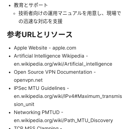
教育とサポート
技術者向けの運用マニュアルを用意し、現場で
の迅速な対応を支援
参考URLとリソース
Apple Website - apple.com
Artificial Intelligence Wikipedia -
en.wikipedia.org/wiki/Artificial_intelligence
Open Source VPN Documentation -
openvpn.net
IPSec MTU Guidelines -
en.wikipedia.org/wiki/IPv4#Maximum_transmis
sion_unit
Networking PMTUD -
en.wikipedia.org/wiki/Path_MTU_Discovery
TCP MSS Clamping -