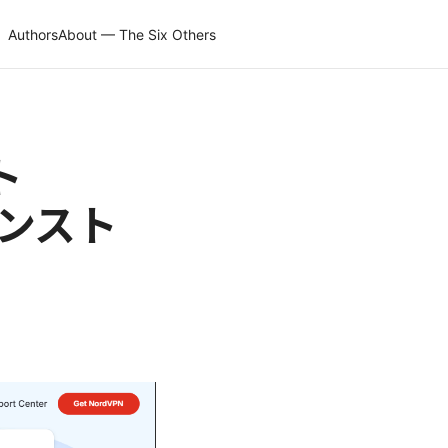
Authors
About — The Six Others
ト
インスト