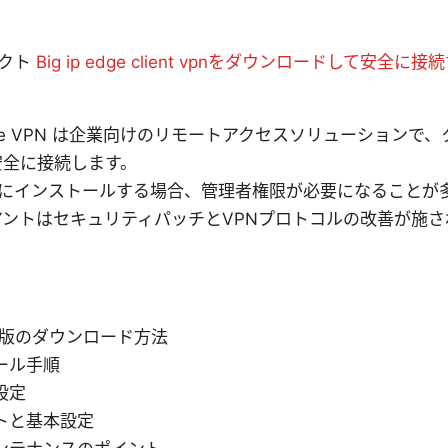
ァクト
Big ip edge client vpnをダウンロードして安全に接
P Edge VPN は企業向けのリモートアクセスソリューション
安全に接続します。
 端末にインストールする場合、管理者権限が必要になることが
ントはセキュリティパッチとVPNプロトコルの改善が施さ
ws版のダウンロード方法
ール手順
設定
トと基本設定