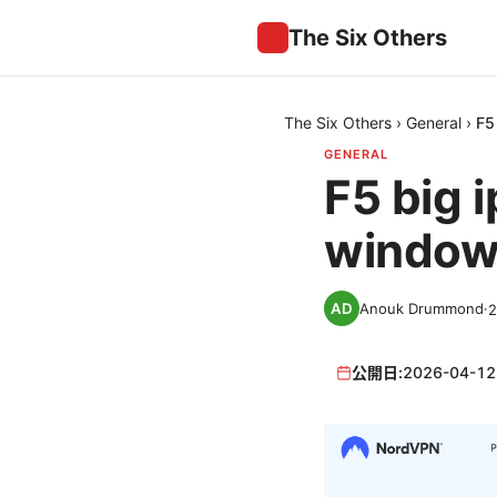
The Six Others
The Six Others
›
General
›
F
GENERAL
F5 big
wind
Anouk Drummond
·
公開日:
2026-04-12