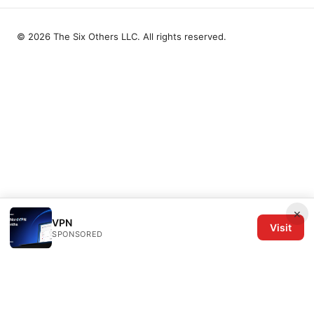
© 2026 The Six Others LLC. All rights reserved.
×
VPN
Visit
SPONSORED
The Six Others LLC
1700 NW Hoyt Street, Suite 220
Portland, OR, 97209